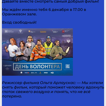
Давайте вместе смотреть самый добрый фильм!
Мы ждём именно тебя 6 декабря в 17.00 в
Оранжевом зале.
Вход свободный!
Режиссер фильма Ольга Арлаускас: — Мы хотели
снять фильм, который поможет человеку вдохнуть
глоток свежего воздуха и понять, что не всё
потеряно.