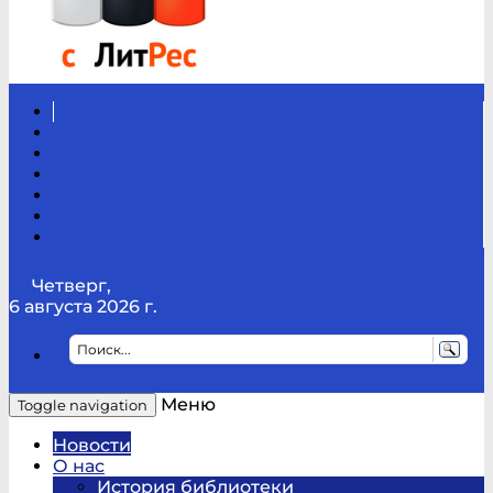
Вконтакте
Канал
Youtube
ТикТок
RSS
Telegram
Карта
сайта
Канал
RUTUBE
Четверг,
6 августа 2026 г.
Меню
Toggle navigation
Новости
О нас
История библиотеки