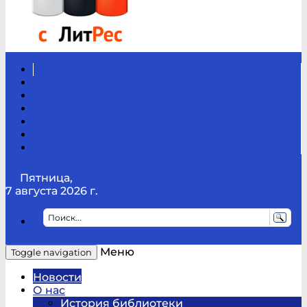
Вконтакте
Канал
Youtube
ТикТок
RSS
Telegram
Карта
сайта
Канал
RUTUBE
Пятница,
7 августа 2026 г.
Меню
Toggle navigation
Новости
О нас
История библиотеки