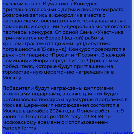
русском языке. К участию в Конкурсе
приглашаются семьи с детьми любого возраста.
Возможна запись видеоролика вместе с
наставниками, воспитателями. Консультативную
помощь при создании видеоролика могут оказать
партнеры конкурса. От одной Семьи/Участника
принимается не более 1 (одной) работы,
хронометражем от 1 до 3 минут (допустима
погрешность в 15 секунд). Конкурс проводится в
двух номинациях: «Проза» и «Поэзия». В каждой
номинации Жюри определит по 3 (три) семьи-
победителя, которые будут приглашены на
торжественную церемонию награждения в
Москву.
Победители будут награждены дипломами,
книжными подарками, а также для них будет
организована поездка и культурная программа в
Москве. Церемония награждения состоится в
Москве в декабре 2024 года. Прием работ — с 9
июня по 30 сентября 2024 года, 23:59:59 по
московскому времени с использованием
Yandex.forms
https://forms.yandex.ru/cloud/6657143ec417f30ec808