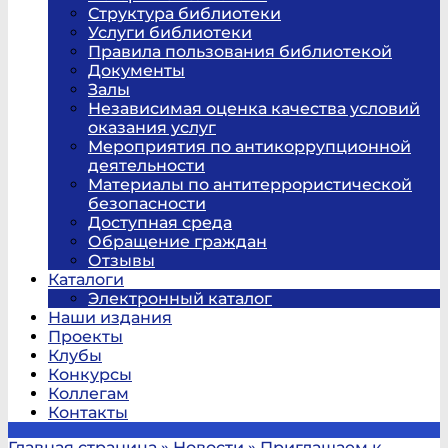
Структура библиотеки
Услуги библиотеки
Правила пользования библиотекой
Документы
Залы
Независимая оценка качества условий
оказания услуг
Мероприятия по антикоррупционной
деятельности
Материалы по антитеррористической
безопасности
Доступная среда
Обращение граждан
Отзывы
Каталоги
Электронный каталог
Наши издания
Проекты
Клубы
Конкурсы
Коллегам
Контакты
Главная страница
»
Новости
»
Приглашаем к