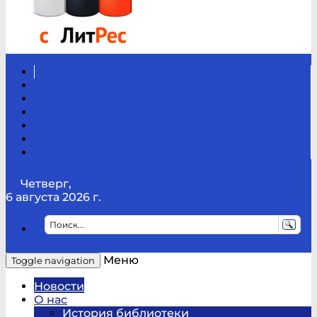
Вконтакте
Канал
Youtube
ТикТок
RSS
Telegram
Карта
сайта
Канал
RUTUBE
Четверг,
6 августа 2026 г.
Меню
Toggle navigation
Новости
О нас
История библиотеки