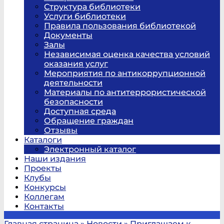
Структура библиотеки
Услуги библиотеки
Правила пользования библиотекой
Документы
Залы
Независимая оценка качества условий
оказания услуг
Мероприятия по антикоррупционной
деятельности
Материалы по антитеррористической
безопасности
Доступная среда
Обращение граждан
Отзывы
Каталоги
Электронный каталог
Наши издания
Проекты
Клубы
Конкурсы
Коллегам
Контакты
Главная страница
»
Новости
»
Приглашаем к