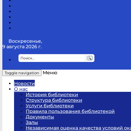
Канал
Youtube
ТикТок
RSS
Telegram
Карта
сайта
Канал
RUTUBE
Воскресенье,
9 августа 2026 г.
Меню
Toggle navigation
Новости
О нас
История библиотеки
Структура библиотеки
Услуги библиотеки
Правила пользования библиотекой
Документы
Залы
Независимая оценка качества условий ок