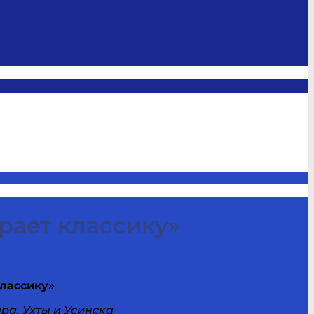
ает классику»
лассику»
ра, Ухты и Усинска