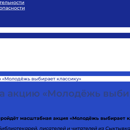
тельности
опасности
 «Молодёжь выбирает классику»
а акцию «Молодёжь выбир
пройдёт масштабная акция «Молодёжь выбирает к
иблиотекарей, писателей и читателей из Сыктывка