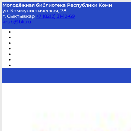
Молодёжная библиотека Республики Коми
ул. Коммунистическая, 78
г. Сыктывкар
+7 (8212) 31-12-69
krub@bk.ru
Виртуальная справка
В помощь студенту и школьнику
Виртуальные выставки
Мероприятия по заявкам
Часто задаваемые вопросы
Обратная связь
Отзывы