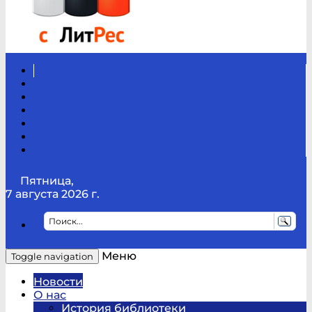
Вконтакте
Канал
Youtube
ТикТок
RSS
Telegram
Карта
сайта
Канал
RUTUBE
Пятница,
7 августа 2026 г.
Меню
Toggle navigation
Новости
О нас
История библиотеки