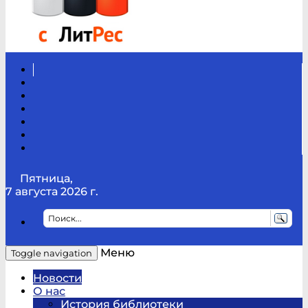
Вконтакте
Канал
Youtube
ТикТок
RSS
Telegram
Карта
сайта
Канал
RUTUBE
Пятница,
7 августа 2026 г.
Меню
Toggle navigation
Новости
О нас
История библиотеки