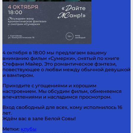
4 октября в 18:00 мы предлагаем вашему
вниманию фильм «Сумерки», снятый по книге
Стефани Майер. Это романтическое фэнтези,
повествующее о любви между обычной девушкой
и вампиром.
Приходите с угощениями и хорошим
настроением. Мы обсудим фильм, обменяемся
впечатлениями и насладимся просмотром.
Вход свободный для всех, кому исполнилось 16
лет.
Ждём вас в зале Белой Совы!
Метки:
клубы