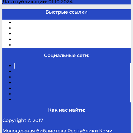
Дата публикации: 01.10.2024
Быстрые ссылки
Электронный каталог
В помощь студенту и школьнику
Виртуальная справка
Отзывы
Контакты
Социальные сети:
Вконтакте
Канал
Youtube
ТикТок
RSS
Telegram
Карта
сайта
Канал
RUTUBE
Как нас найти:
Copyright © 2017
Молодёжная библиотека Республики Коми