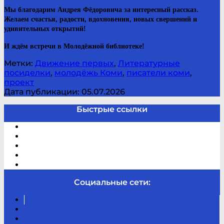
Мы благодарим Андрея Фёдоровича за интересный рассказ.
Желаем счастья, радости, вдохновения, новых свершений и
удивительных открытий!
И ждём встречи в Молодёжной библиотеке!
Метки:
Движение первых
,
Литературные
посиделки
,
молодёжь Коми
,
писатели коми
,
проект
Дата публикации: 05.07.2026
Быстрые ссылки
Электронный каталог
В помощь студенту и школьнику
Виртуальная справка
Отзывы
Контакты
Социальные сети:
Вконтакте
Канал
Youtube
ТикТок