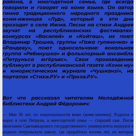
района, в многодетной семье, где всегда
говорили и говорят на коми языке. Он автор
гимна традиционного народного праздника
коми-ижемцев «Луд», который в эти дни
проходит в селе Ижма. Песни на стихи Андрея
звучат на республиканских фестивалях-
конкурсах «Василей» и «Койташ», их поют
Владимир Трошев, группы «Гажа гуляночка» и
«Рандеву», поют односельчане: вокальная
группа «Рябинушка» и фольклорный ансамбль
«Петруньса югӧръяс». Свои произведения
публикует в республиканской газете «Коми му»
и юмористическом журнале «Чушканзі», на
порталах «Стихи.РУ» и «Проза.РУ».
Вот что рассказал читателям Молодёжной
библиотеки Андрей Фёдорович:
— Мне 36 лет, по национальности коми (коми-ижемец). Родился и
вырос в селе Петрунь, в многодетной семье — старший сын. После
окончания Сыктывкарского государственного университета вернулся в
родную петруньскую школу, где проработал восемь лет, из которых