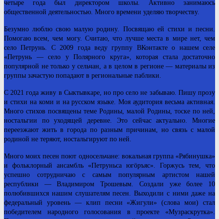
четыре года был директором школы. Активно занимаюсь
общественной деятельностью. Много времени уделяю творчеству.
Безумно люблю свою малую родину. Посвящаю ей стихи и песни.
Помогаю всем, чем могу. Считаю, что лучше места в мире нет, чем
село Петрунь. С 2009 года веду группу ВКонтакте о нашем селе
«Петрунь — село у Полярного круга», которая стала достаточно
популярной не только у сельчан, а в целом в регионе — материалы из
группы зачастую попадают в региональные паблики.
С 2021 года живу в Сыктывкаре, но про село не забываю. Пишу прозу
и стихи на коми и на русском языке. Моя аудитория весьма активная.
Много стихов посвящены теме Родины, малой Родины, тоске по ней,
ностальгии по уходящей деревне. Это сейчас актуально. Многие
переезжают жить в города по разным причинам, но связь с малой
родиной не теряют, ностальгируют по ней.
Много моих песен поют односельчане: вокальная группа «Рябинушка»
и фольклорный ансамбль «Петруньса югӧръяс». Горжусь тем, что
успешно сотрудничаю с самым популярным артистом нашей
республики — Владимиром Трошевым. Создали уже более 10
полюбившихся нашим слушателям песен. Выходили с ними даже на
федеральный уровень — клип песни «Жигули» (слова мои) стал
победителем народного голосования в проекте «Музраскрутка».