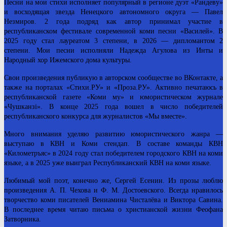
Песни на мои стихи исполняет популярный в регионе дуэт «Рандеву»
и восходящая звезда Ненецкого автономного округа — Павел
Незмиров. 2 года подряд как автор принимал участие в
республиканском фестивале современной коми песни «Василей». В
2025 году стал лауреатом 3 степени, в 2026 — дипломантом 2
степени. Мои песни исполняли Надежда Агулова из Инты и
Народный хор Ижемского дома культуры.
Свои произведения публикую в авторском сообществе во ВКонтакте, а
также на порталах «Стихи.РУ» и «Проза.РУ». Активно печатаюсь в
республиканской газете «Коми му» и юмористическом журнале
«Чушканзі». В конце 2025 года вошел в число победителей
республиканского конкурса для журналистов «Мы вместе».
Много внимания уделяю развитию юмористического жанра —
выступаю в КВН и Коми стендап. В составе команды КВН
«Километръяс» в 2024 году стал победителем городского КВН на коми
языке, а в 2025 уже выиграл Республиканский КВН на коми языке.
Любимый мой поэт, конечно же, Сергей Есенин. Из прозы люблю
произведения А. П. Чехова и Ф. М. Достоевского. Всегда нравилось
творчество коми писателей Вениамина Чисталёва и Виктора Савина.
В последнее время читаю письма о христианской жизни Феофана
Затворника.