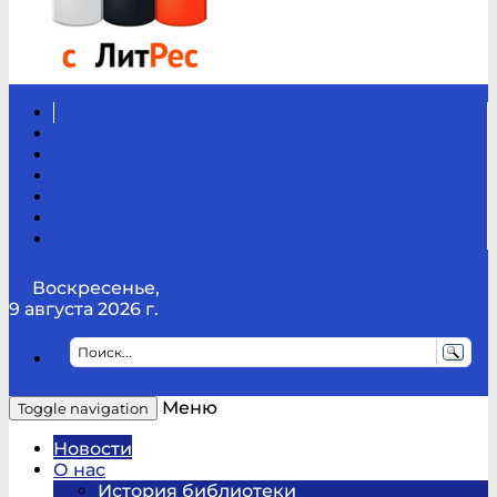
Вконтакте
Канал
Youtube
ТикТок
RSS
Telegram
Карта
сайта
Канал
RUTUBE
Воскресенье,
9 августа 2026 г.
Меню
Toggle navigation
Новости
О нас
История библиотеки