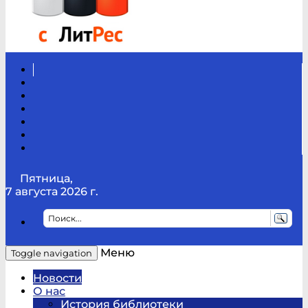
Вконтакте
Канал
Youtube
ТикТок
RSS
Telegram
Карта
сайта
Канал
RUTUBE
Пятница,
7 августа 2026 г.
Меню
Toggle navigation
Новости
О нас
История библиотеки