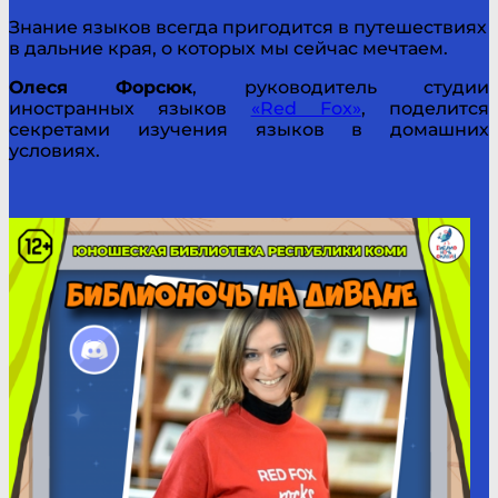
Знание языков всегда пригодится в путешествиях
в дальние края, о которых мы сейчас мечтаем.
Олеся Форсюк
, руководитель студии
иностранных языков
«Red Fox»
, поделится
секретами изучения языков в домашних
условиях.