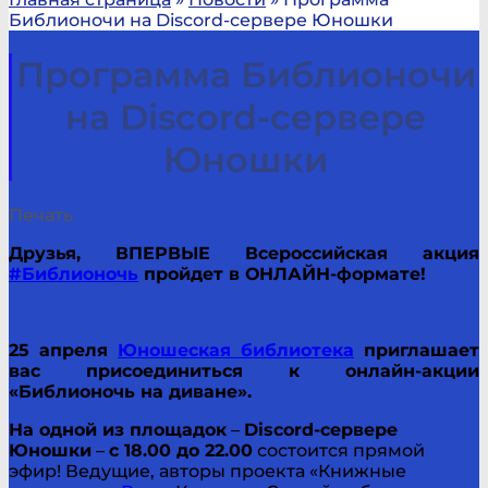
Библионочи на Discord-сервере Юношки
Программа Библионочи
на Discord-сервере
Юношки
Печать
Друзья, ВПЕРВЫЕ Всероссийская акция
#Библионочь
пройдет в ОНЛАЙН-формате!
25 апреля
Юношеская библиотека
приглашает
вас присоединиться к онлайн-акции
«Библионочь на диване».
На одной из площадок
–
Discord-сервере
Юношки
–
с 18.00 до 22.00
состоится прямой
эфир! Ведущие, авторы проекта «Книжные