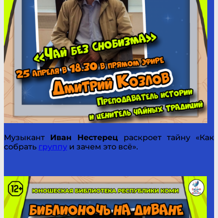
Музыкант
Иван Нестерец
раскроет тайну «Как
собрать
группу
и зачем это всё».