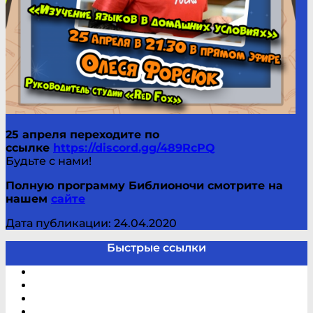
25 апреля переходите по
ссылке
https://discord.gg/489RcPQ
Будьте с нами!
Полную программу Библионочи смотрите на
нашем
сайте
Дата публикации: 24.04.2020
Быстрые ссылки
Электронный каталог
В помощь студенту и школьнику
Виртуальная справка
Отзывы