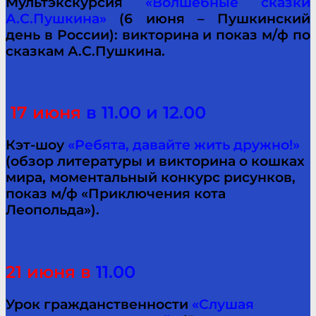
Мультэкскурсия
«Волшебные сказки
А.С.Пушкина»
(6 июня – Пушкинский
день в России): викторина и показ м/ф по
сказкам А.С.Пушкина.
17 июня
в 11.00 и 12.00
Кэт-шоу
«Ребята, давайте жить дружно!»
(обзор литературы и викторина о кошках
мира, моментальный конкурс рисунков,
показ м/ф «Приключения кота
Леопольда»).
21 июня в
11.00
Урок гражданственности
«Слушая