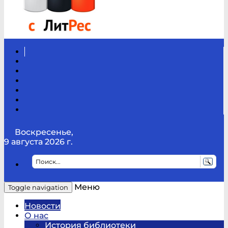
Вконтакте
Канал
Youtube
ТикТок
RSS
Telegram
Карта
сайта
Канал
RUTUBE
Воскресенье,
9 августа 2026 г.
Меню
Toggle navigation
Новости
О нас
История библиотеки