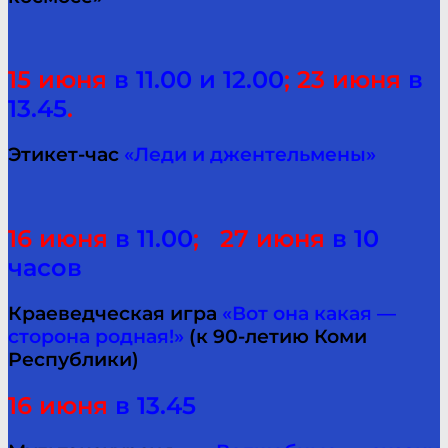
15 июня
в 11.00 и 12.00
; 23 июня
в
13.45
.
Этикет-час
«Леди и джентельмены»
16 июня
в 11.00
; 27 июня
в 10
часов
Краеведческая игра
«Вот она какая —
сторона родная!»
(к 90-летию Коми
Республики)
16 июня
в 13.45