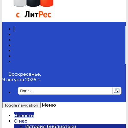
Вконтакте
Канал
Youtube
ТикТок
RSS
Telegram
Карта
сайта
Канал
RUTUBE
Воскресенье,
9 августа 2026 г.
Меню
Toggle navigation
Новости
О нас
История библиотеки