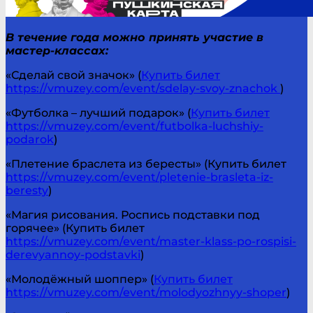
В течение года можно принять участие в
мастер-классах:
«Сделай свой значок» (
Купить билет
https://vmuzey.com/event/sdelay-svoy-znachok
)
«Футболка – лучший подарок» (
Купить билет
https://vmuzey.com/event/futbolka-luchshiy-
podarok
)
«Плетение браслета из бересты» (Купить билет
https://vmuzey.com/event/pletenie-brasleta-iz-
beresty
)
«Магия рисования. Роспись подставки под
горячее» (Купить билет
https://vmuzey.com/event/master-klass-po-rospisi-
derevyannoy-podstavki
)
«Молодёжный шоппер» (
Купить билет
https://vmuzey.com/event/molodyozhnyy-shoper
)