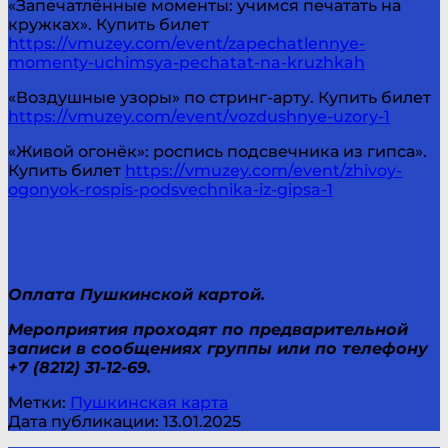
«Запечатлённые моменты: учимся печатать на
кружках». Купить билет
https://vmuzey.com/event/zapechatlennye-
momenty-uchimsya-pechatat-na-kruzhkah
«Воздушные узоры» по стринг-арту. Купить билет
https://vmuzey.com/event/vozdushnye-uzory-1
«Живой огонёк»: роспись подсвечника из гипса».
Купить билет
https://vmuzey.com/event/zhivoy-
ogonyok-rospis-podsvechnika-iz-gipsa-1
Оплата Пушкинской картой.
Мероприятия проходят по предварительной
записи в сообщениях группы или по телефону
+7 (8212) 31-12-69.
Метки:
Пушкинская карта
Дата публикации: 13.01.2025