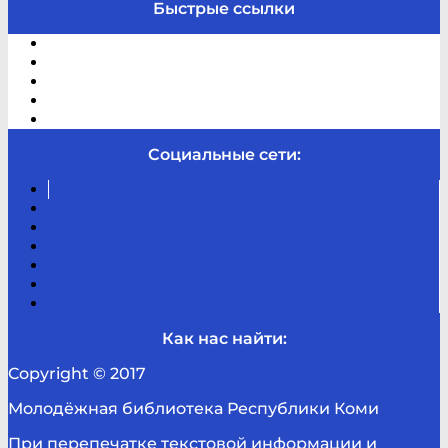
Быстрые ссылки
Электронный каталог
В помощь студенту и школьнику
Виртуальная справка
Отзывы
Контакты
Социальные сети:
Вконтакте
Канал
Youtube
ТикТок
RSS
Telegram
Карта
сайта
Канал
RUTUBE
Как нас найти:
Copyright © 2017
Молодёжная библиотека Республики Коми
При перепечатке текстовой информации и