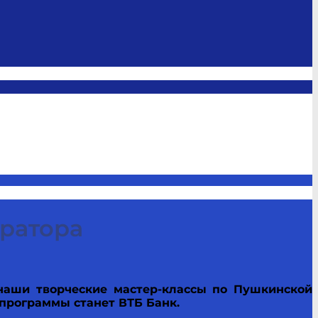
ератора
наши творческие мастер-классы по Пушкинской
 программы станет ВТБ Банк.