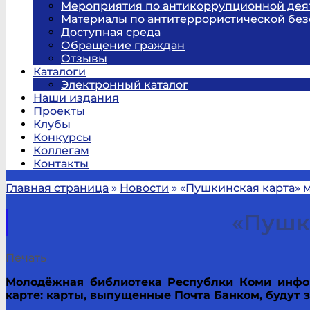
Мероприятия по антикоррупционной дея
Материалы по антитеррористической без
Доступная среда
Обращение граждан
Отзывы
Каталоги
Электронный каталог
Наши издания
Проекты
Клубы
Конкурсы
Коллегам
Контакты
Главная страница
»
Новости
»
«Пушкинская карта» 
«Пушк
Печать
Молодёжная библиотека Республки Коми инфор
карте: карты, выпущенные Почта Банком, будут з