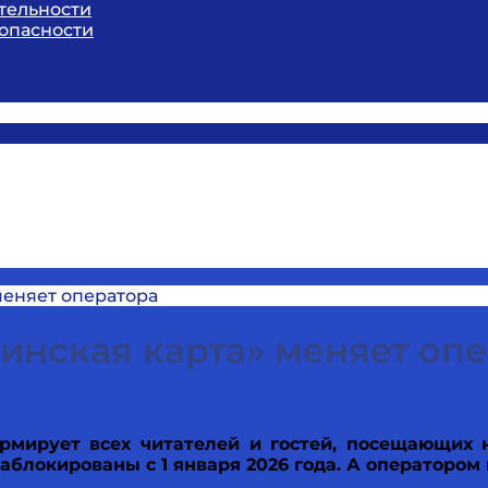
тельности
опасности
меняет оператора
инская карта» меняет оп
мирует всех читателей и гостей, посещающих 
аблокированы с 1 января 2026 года. А оператором