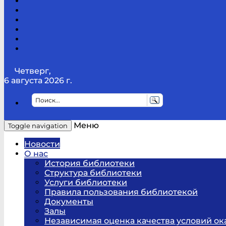
Канал
Youtube
ТикТок
RSS
Telegram
Карта
сайта
Канал
RUTUBE
Четверг,
6 августа 2026 г.
Меню
Toggle navigation
Новости
О нас
История библиотеки
Структура библиотеки
Услуги библиотеки
Правила пользования библиотекой
Документы
Залы
Независимая оценка качества условий ок