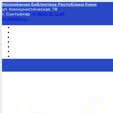
Молодёжная библиотека Республики Коми
ул. Коммунистическая, 78
г. Сыктывкар
+7 (8212) 31-12-69
krub@bk.ru
Виртуальная справка
В помощь студенту и школьнику
Виртуальные выставки
Мероприятия по заявкам
Часто задаваемые вопросы
Обратная связь
Отзывы