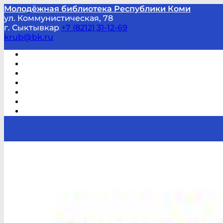
Молодёжная библиотека Республики Коми
ул. Коммунистическая, 78
г. Сыктывкар
+7 (8212) 31-12-69
krub@bk.ru
Виртуальная справка
В помощь студенту и школьнику
Виртуальные выставки
Мероприятия по заявкам
Часто задаваемые вопросы
Обратная связь
Отзывы