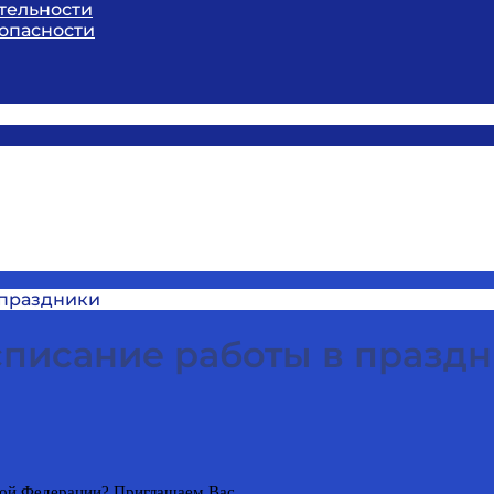
тельности
опасности
 праздники
списание работы в празд