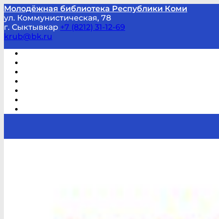
Молодёжная библиотека Республики Коми
ул. Коммунистическая, 78
г. Сыктывкар
+7 (8212) 31-12-69
krub@bk.ru
Виртуальная справка
В помощь студенту и школьнику
Виртуальные выставки
Мероприятия по заявкам
Часто задаваемые вопросы
Обратная связь
Отзывы