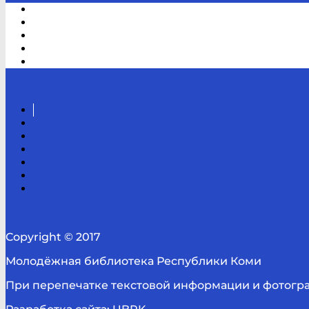
Электронный каталог
В помощь студенту и школьнику
Виртуальная справка
Отзывы
Контакты
Вконтакте
Канал
Youtube
ТикТок
RSS
Telegram
Карта
сайта
Канал
RUTUBE
Copyright © 2017
Молодёжная библиотека Республики Коми
При перепечатке текстовой информации и фотограф