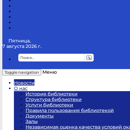
Канал
Youtube
ТикТок
RSS
Telegram
Карта
сайта
Канал
RUTUBE
Пятница,
7 августа 2026 г.
Меню
Toggle navigation
Новости
О нас
История библиотеки
Структура библиотеки
Услуги библиотеки
Правила пользования библиотекой
Документы
Залы
Независимая оценка качества условий ок