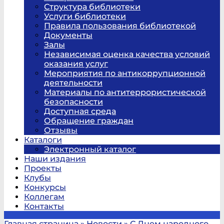
Структура библиотеки
Услуги библиотеки
Правила пользования библиотекой
Документы
Залы
Независимая оценка качества условий
оказания услуг
Мероприятия по антикоррупционной
деятельности
Материалы по антитеррористической
безопасности
Доступная среда
Обращение граждан
Отзывы
Каталоги
Электронный каталог
Наши издания
Проекты
Клубы
Конкурсы
Коллегам
Контакты
Главная страница
»
Новости
»
С Днем народного