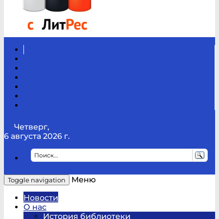
Вконтакте
Канал
Youtube
ТикТок
RSS
Telegram
Карта
сайта
Канал
RUTUBE
Четверг,
6 августа 2026 г.
Меню
Toggle navigation
Новости
О нас
История библиотеки