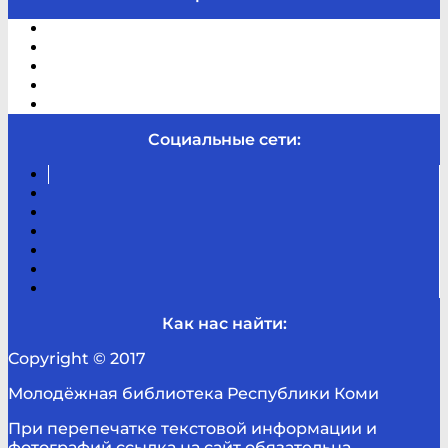
Электронный каталог
В помощь студенту и школьнику
Виртуальная справка
Отзывы
Контакты
Социальные сети:
Вконтакте
Канал
Youtube
ТикТок
RSS
Telegram
Карта
сайта
Канал
RUTUBE
Как нас найти:
Copyright © 2017
Молодёжная библиотека Республики Коми
При перепечатке текстовой информации и
фотографий ссылка на сайт обязательна.