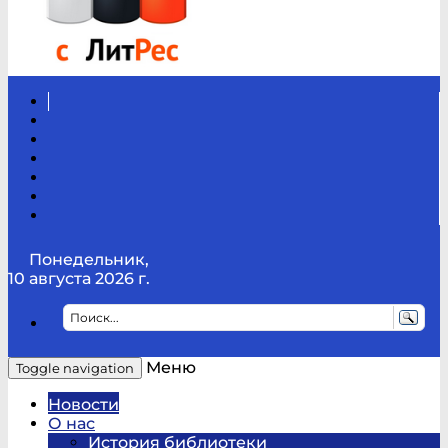
Вконтакте
Канал
Youtube
ТикТок
RSS
Telegram
Карта
сайта
Канал
RUTUBE
Понедельник,
10 августа 2026 г.
Меню
Toggle navigation
Новости
О нас
История библиотеки