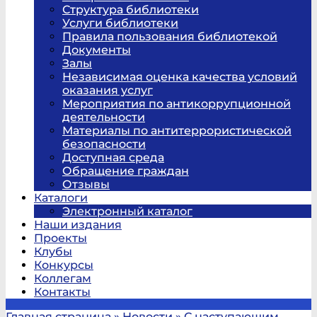
Структура библиотеки
Услуги библиотеки
Правила пользования библиотекой
Документы
Залы
Независимая оценка качества условий
оказания услуг
Мероприятия по антикоррупционной
деятельности
Материалы по антитеррористической
безопасности
Доступная среда
Обращение граждан
Отзывы
Каталоги
Электронный каталог
Наши издания
Проекты
Клубы
Конкурсы
Коллегам
Контакты
Главная страница
»
Новости
»
С наступающим