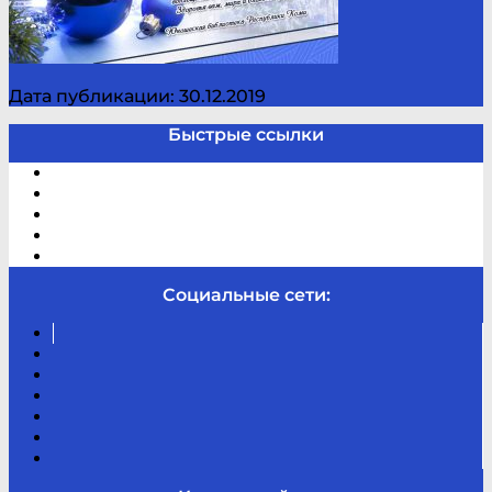
Дата публикации: 30.12.2019
Быстрые ссылки
Электронный каталог
В помощь студенту и школьнику
Виртуальная справка
Отзывы
Контакты
Социальные сети:
Вконтакте
Канал
Youtube
ТикТок
RSS
Telegram
Карта
сайта
Канал
RUTUBE