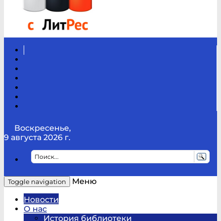
Вконтакте
Канал
Youtube
ТикТок
RSS
Telegram
Карта
сайта
Канал
RUTUBE
Воскресенье,
9 августа 2026 г.
Меню
Toggle navigation
Новости
О нас
История библиотеки