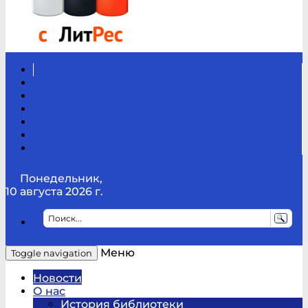
Вконтакте
Канал
Youtube
ТикТок
RSS
Telegram
Карта
сайта
Канал
RUTUBE
Понедельник,
10 августа 2026 г.
Меню
Toggle navigation
Новости
О нас
История библиотеки