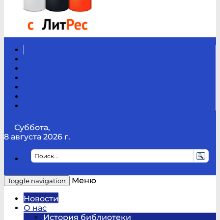
Вконтакте
Канал
Youtube
ТикТок
RSS
Telegram
Карта
сайта
Канал
RUTUBE
Суббота,
8 августа 2026 г.
Меню
Toggle navigation
Новости
О нас
История библиотеки