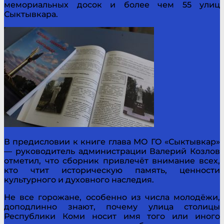
мемориальных досок и более чем 55 улиц
Сыктывкара.
В предисловии к книге глава МО ГО «Сыктывкар»
— руководитель администрации Валерий Козлов
отметил, что сборник привлечёт внимание всех,
кто чтит историческую память, ценности
культурного и духовного наследия.
Не все горожане, особенно из числа молодёжи,
доподлинно знают, почему улица столицы
Республики Коми носит имя того или иного