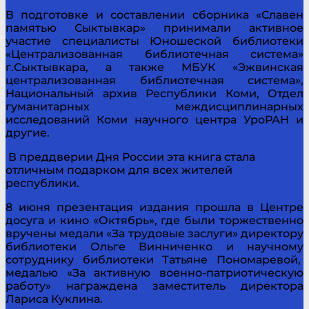
В подготовке и составлении сборника «Славен
памятью Сыктывкар» принимали активное
участие специалисты Юношеской библиотеки
«Централизованная библиотечная система»
г.Сыктывкара, а также МБУК «Эжвинская
централизованная библиотечная система»,
Национальный архив Республики Коми, Отдел
гуманитарных междисциплинарных
исследований Коми научного центра УроРАН и
другие.
В преддверии Дня России эта книга стала
отличным подарком для всех жителей
республики.
8 июня презентация издания прошла в Центре
досуга и кино «Октябрь», где были торжественно
вручены медали «За трудовые заслуги» директору
библиотеки Ольге Винниченко и научному
сотруднику библиотеки Татьяне Пономаревой,
медалью «За активную военно-патриотическую
работу» награждена заместитель директора
Лариса Куклина.