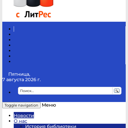
Вконтакте
Канал
Youtube
ТикТок
RSS
Telegram
Карта
сайта
Канал
RUTUBE
Пятница,
7 августа 2026 г.
Меню
Toggle navigation
Новости
О нас
История библиотеки