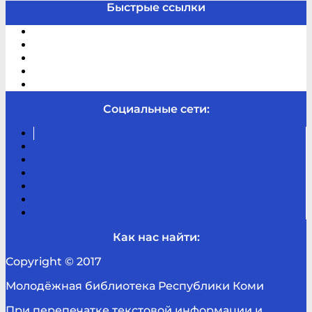
Быстрые ссылки
Электронный каталог
В помощь студенту и школьнику
Виртуальная справка
Отзывы
Контакты
Социальные сети:
Вконтакте
Канал
Youtube
ТикТок
RSS
Telegram
Карта
сайта
Канал
RUTUBE
Как нас найти:
Copyright © 2017
Молодёжная библиотека Республики Коми
При перепечатке текстовой информации и