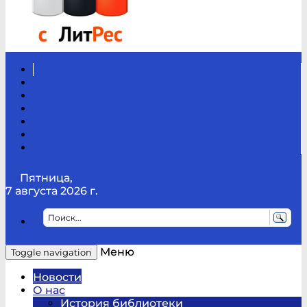
Вконтакте
Канал
Youtube
ТикТок
RSS
Telegram
Карта
сайта
Канал
RUTUBE
Пятница,
7 августа 2026 г.
Меню
Toggle navigation
Новости
О нас
История библиотеки