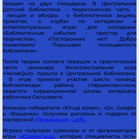
прошел на двух площадках. В Центральной
Детской библиотеке – теоретическая часть –
лекции и обзоры о библиотечных акциях,
проектах, о клубах по интересам и
интеллектуальных играх для молодежи:
«Библиотечные события – простор для
творчества», «Посторонних нет! Добро
пожаловать! Повышаем посещаемость
библиотеки».
После теории коллеги перешли к практической
части семинара. Интеллектуальная игра
«ЧеховQuiz» прошла в Центральной библиотеке.
В игре приняли участие шесть команд:
библиотекари района, старшеклассники,
педагоги коррекционной школы интерната,
работники Сельсовета.
Команды победители «Югыд юръяс», «Ок, Google»
и «Вишенки» получили дипломы и подарки от
мастерской
«Гвоздильня – LAB»
.
Игроки получили сувениры и от организаторов
игры
«Юрвемтыш»,
которую специалисты Усть-