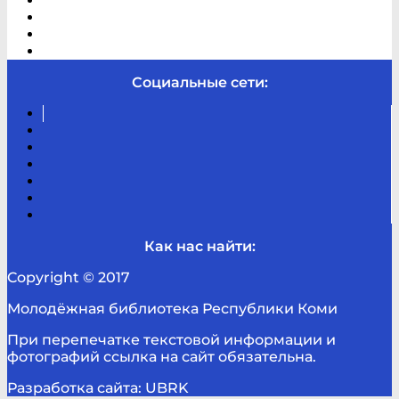
В помощь студенту и школьнику
Виртуальная справка
Отзывы
Контакты
Социальные сети:
Вконтакте
Канал
Youtube
ТикТок
RSS
Telegram
Карта
сайта
Канал
RUTUBE
Как нас найти:
Copyright © 2017
Молодёжная библиотека Республики Коми
При перепечатке текстовой информации и
фотографий ссылка на сайт обязательна.
Разработка сайта: UBRK