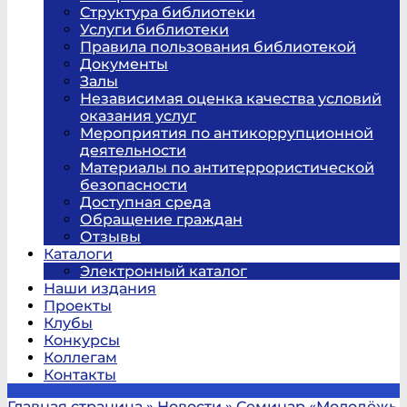
Структура библиотеки
Услуги библиотеки
Правила пользования библиотекой
Документы
Залы
Независимая оценка качества условий
оказания услуг
Мероприятия по антикоррупционной
деятельности
Материалы по антитеррористической
безопасности
Доступная среда
Обращение граждан
Отзывы
Каталоги
Электронный каталог
Наши издания
Проекты
Клубы
Конкурсы
Коллегам
Контакты
Главная страница
»
Новости
»
Семинар «Молодёжь