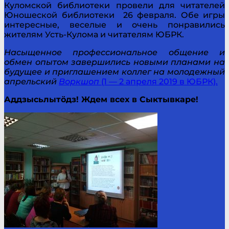
Куломской библиотеки провели для читателей
Юношеской библиотеки 26 февраля. Обе игры
интересные, веселые и очень понравились
жителям Усть-Кулома и читателям ЮБРК.
Насыщенное профессиональное общение и
обмен опытом завершились новыми планами на
будущее и приглашением коллег на молодежный
апрельский
Воркшоп
(1 — 2 апреля 2019 в ЮБРК).
Аддзысьлытöдз! Ждем всех в Сыктывкаре!