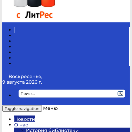
Вконтакте
Канал
Youtube
ТикТок
RSS
Telegram
Карта
сайта
Канал
RUTUBE
Воскресенье,
9 августа 2026 г.
Меню
Toggle navigation
Новости
О нас
История библиотеки