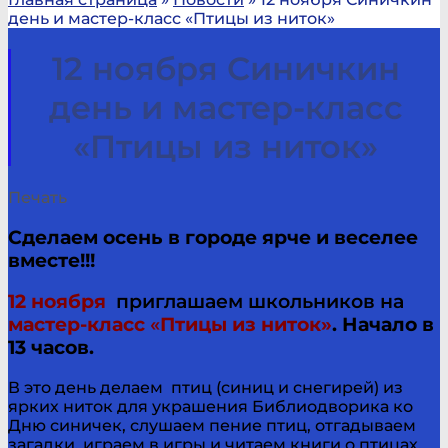
день и мастер-класс «Птицы из ниток»
12 ноября Синичкин
день и мастер-класс
«Птицы из ниток»
Печать
Сделаем осень в городе ярче и веселее
вместе!!!
12 ноября
приглашаем школьников на
мастер-класс
«
Птицы из ниток»
. Начало в
13 часов.
В это день делаем птиц (синиц и снегирей) из
ярких ниток для украшения Библиодворика ко
Дню синичек, слушаем пение птиц, отгадываем
загадки, играем в игры и читаем книги о птицах.