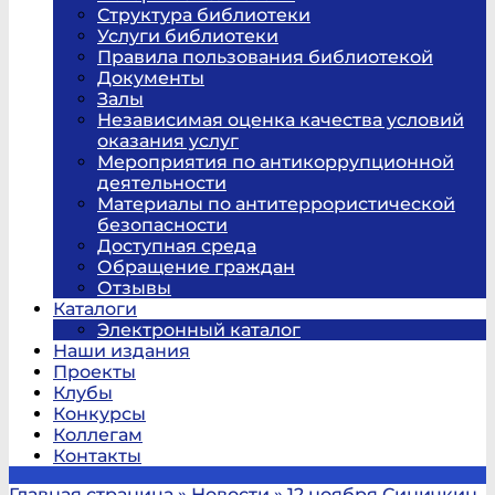
Структура библиотеки
Услуги библиотеки
Правила пользования библиотекой
Документы
Залы
Независимая оценка качества условий
оказания услуг
Мероприятия по антикоррупционной
деятельности
Материалы по антитеррористической
безопасности
Доступная среда
Обращение граждан
Отзывы
Каталоги
Электронный каталог
Наши издания
Проекты
Клубы
Конкурсы
Коллегам
Контакты
Главная страница
»
Новости
»
12 ноября Синичкин