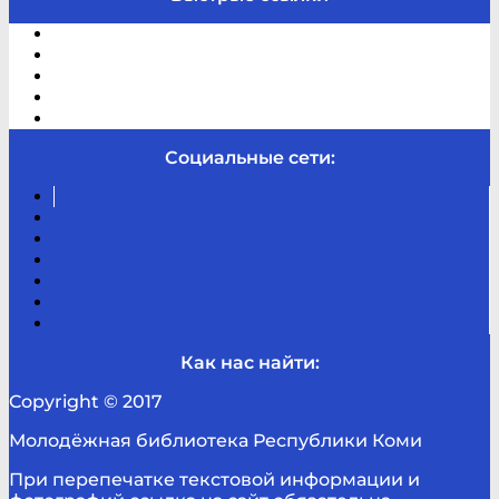
Электронный каталог
В помощь студенту и школьнику
Виртуальная справка
Отзывы
Контакты
Социальные сети:
Вконтакте
Канал
Youtube
ТикТок
RSS
Telegram
Карта
сайта
Канал
RUTUBE
Как нас найти:
Copyright © 2017
Молодёжная библиотека Республики Коми
При перепечатке текстовой информации и