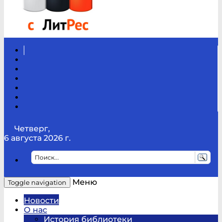
Вконтакте
Канал
Youtube
ТикТок
RSS
Telegram
Карта
сайта
Канал
RUTUBE
Четверг,
6 августа 2026 г.
Меню
Toggle navigation
Новости
О нас
История библиотеки