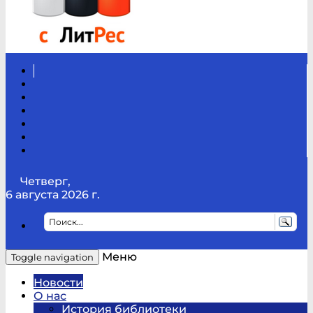
Вконтакте
Канал
Youtube
ТикТок
RSS
Telegram
Карта
сайта
Канал
RUTUBE
Четверг,
6 августа 2026 г.
Меню
Toggle navigation
Новости
О нас
История библиотеки