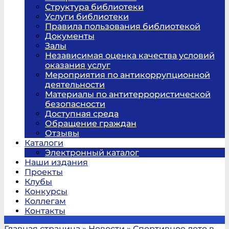
Структура библиотеки
Услуги библиотеки
Правила пользования библиотекой
Документы
Залы
Независимая оценка качества условий
оказания услуг
Мероприятия по антикоррупционной
деятельности
Материалы по антитеррористической
безопасности
Доступная среда
Обращение граждан
Отзывы
Каталоги
Электронный каталог
Наши издания
Проекты
Клубы
Конкурсы
Коллегам
Контакты
Главная страница
»
Новости
»
Спортивное лето в