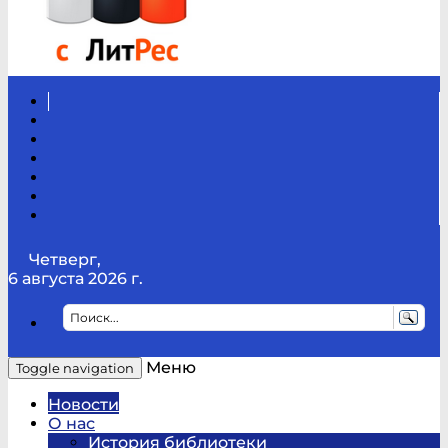
Вконтакте
Канал
Youtube
ТикТок
RSS
Telegram
Карта
сайта
Канал
RUTUBE
Четверг,
6 августа 2026 г.
Меню
Toggle navigation
Новости
О нас
История библиотеки