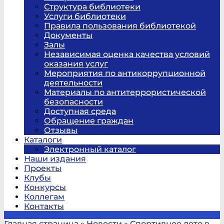
Структура библиотеки
Услуги библиотеки
Правила пользования библиотекой
Документы
Залы
Независимая оценка качества условий
оказания услуг
Мероприятия по антикоррупционной
деятельности
Материалы по антитеррористической
безопасности
Доступная среда
Обращение граждан
Отзывы
Каталоги
Электронный каталог
Наши издания
Проекты
Клубы
Конкурсы
Коллегам
Контакты
Главная страница
»
Новости
»
Спортивное лето в