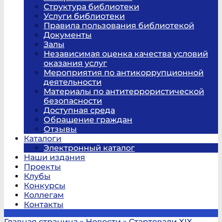
Структура библиотеки
Услуги библиотеки
Правила пользования библиотекой
Документы
Залы
Независимая оценка качества условий
оказания услуг
Мероприятия по антикоррупционной
деятельности
Материалы по антитеррористической
безопасности
Доступная среда
Обращение граждан
Отзывы
Каталоги
Электронный каталог
Наши издания
Проекты
Клубы
Конкурсы
Коллегам
Контакты
Главная страница
»
Новости
»
Стартовали XIX