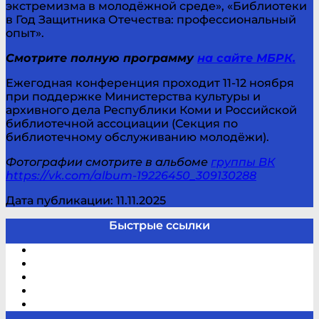
экстремизма в молодёжной среде», «Библиотеки
в Год Защитника Отечества: профессиональный
опыт».
Смотрите полную программу
на сайте МБРК.
Ежегодная конференция проходит 11-12 ноября
при поддержке Министерства культуры и
архивного дела Республики Коми и Российской
библиотечной ассоциации (Секция по
библиотечному обслуживанию молодёжи).
Фотографии смотрите в альбоме
группы ВК
https://vk.com/album-19226450_309130288
Дата публикации: 11.11.2025
Быстрые ссылки
Электронный каталог
В помощь студенту и школьнику
Виртуальная справка
Отзывы
Контакты