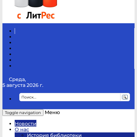
Вконтакте
Канал
Youtube
ТикТок
RSS
Telegram
Карта
сайта
Канал
RUTUBE
Среда,
5 августа 2026 г.
Меню
Toggle navigation
Новости
О нас
История библиотеки