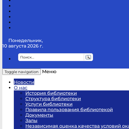
Канал
Youtube
ТикТок
RSS
Telegram
Карта
сайта
Канал
RUTUBE
Понедельник,
10 августа 2026 г.
Меню
Toggle navigation
Новости
О нас
История библиотеки
Структура библиотеки
Услуги библиотеки
Правила пользования библиотекой
Документы
Залы
Независимая оценка качества условий ок