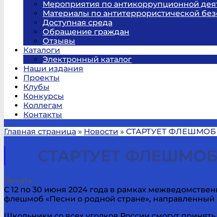
Мероприятия по антикоррупционной дея
Материалы по антитеррористической без
Доступная среда
Обращение граждан
Отзывы
Каталоги
Электронный каталог
Наши издания
Проекты
Клубы
Конкурсы
Коллегам
Контакты
Главная страница
»
Новости
»
СТАРТУЕТ ФЛЕШМОБ 
СТАРТУЕТ ФЛЕШМОБ
Печать
С 12 по 30 июня 2024 года в рамках межведомстве
флешмоб «Песни о родной стране», направленный 
Школьники со всех уголков России смогут принят