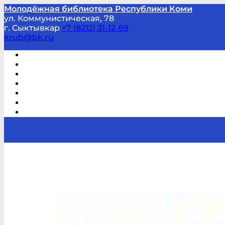
Молодёжная библиотека Республики Коми
ул. Коммунистическая, 78
г. Сыктывкар
+7 (8212) 31-12-69
krub@bk.ru
Виртуальная справка
В помощь студенту и школьнику
Виртуальные выставки
Мероприятия по заявкам
Часто задаваемые вопросы
Обратная связь
Отзывы