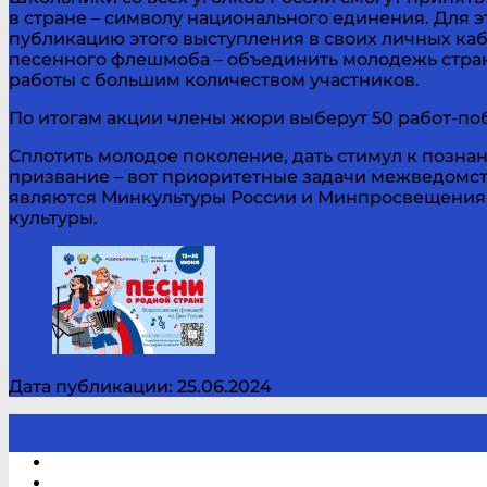
в стране – символу национального единения. Для 
публикацию этого выступления в своих личных ка
песенного флешмоба – объединить молодежь стран
работы с большим количеством участников.
По итогам акции члены жюри выберут 50 работ-по
Сплотить молодое поколение, дать стимул к позна
призвание – вот приоритетные задачи межведомст
являются Минкультуры России и Минпросвещения 
культуры.
Дата публикации: 25.06.2024
Электронный каталог
В помощь студенту и школьнику