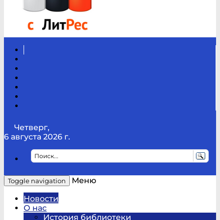
Вконтакте
Канал
Youtube
ТикТок
RSS
Telegram
Карта
сайта
Канал
RUTUBE
Четверг,
6 августа 2026 г.
Меню
Toggle navigation
Новости
О нас
История библиотеки