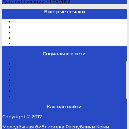
Дата публикации: 13.05.2022
Быстрые ссылки
Электронный каталог
В помощь студенту и школьнику
Виртуальная справка
Отзывы
Контакты
Социальные сети:
Вконтакте
Канал
Youtube
ТикТок
RSS
Telegram
Карта
сайта
Канал
RUTUBE
Как нас найти:
Copyright © 2017
Молодёжная библиотека Республики Коми