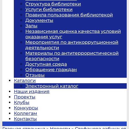
Структура библиотеки
Услуги библиотеки
Правила пользования библиотекой
Документы
Залы
Независимая оценка качества условий
оказания услуг
Мероприятия по антикоррупционной
деятельности
Материалы по антитеррористической
безопасности
Доступная среда
Обращение граждан
Отзывы
Каталоги
Электронный каталог
Наши издания
Проекты
Клубы
Конкурсы
Коллегам
Контакты
Главная страница
»
Новости
»
Стефанова азбука: от