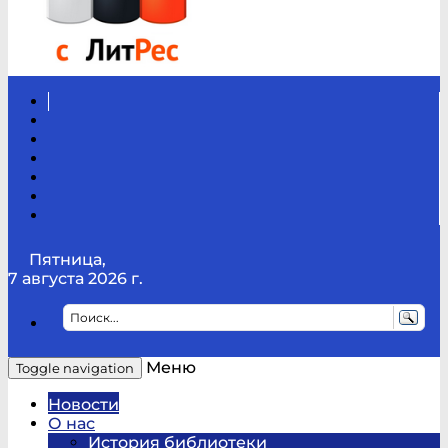
Вконтакте
Канал
Youtube
ТикТок
RSS
Telegram
Карта
сайта
Канал
RUTUBE
Пятница,
7 августа 2026 г.
Меню
Toggle navigation
Новости
О нас
История библиотеки