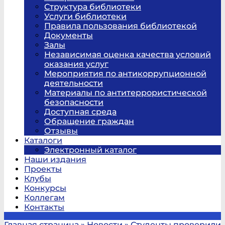
Структура библиотеки
Услуги библиотеки
Правила пользования библиотекой
Документы
Залы
Независимая оценка качества условий
оказания услуг
Мероприятия по антикоррупционной
деятельности
Материалы по антитеррористической
безопасности
Доступная среда
Обращение граждан
Отзывы
Каталоги
Электронный каталог
Наши издания
Проекты
Клубы
Конкурсы
Коллегам
Контакты
Главная страница
»
Новости
»
Студенты проверили