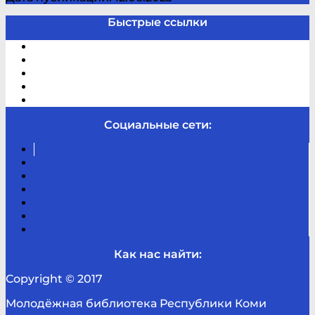
Быстрые ссылки
Электронный каталог
В помощь студенту и школьнику
Виртуальная справка
Отзывы
Контакты
Социальные сети:
Вконтакте
Канал
Youtube
ТикТок
RSS
Telegram
Карта
сайта
Канал
RUTUBE
Как нас найти:
Copyright © 2017
Молодёжная библиотека Республики Коми