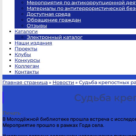
Мероприятия по антикоррупционной дея
Материалы по антитеррористической без
Доступная среда
Обращение граждан
Отзывы
Каталоги
Электронный каталог
Наши издания
Проекты
Клубы
Конкурсы
Коллегам
Контакты
Главная страница
»
Новости
»
Судьба крепостных ра
Судьба кре
Печать
В Молодёжной библиотеке прошла встреча с исследо
Мероприятие прошло в рамках Года села.
Участники встречи совершили историческое путешест