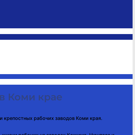
в Коми крае
 крепостных рабочих заводов Коми края.
о жизни рабочих на заводах Кажима, Нючпаса и