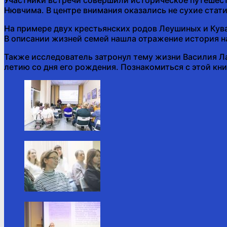
Нювчима. В центре внимания оказались не сухие стат
На примере двух крестьянских родов Леушиных и Кува
В описании жизней семей нашла отражение история н
Также исследователь затронул тему жизни Василия Л
летию со дня его рождения. Познакомиться с этой к