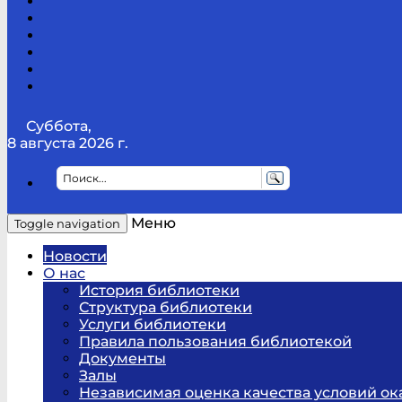
Канал
Youtube
ТикТок
RSS
Telegram
Карта
сайта
Канал
RUTUBE
Суббота,
8 августа 2026 г.
Меню
Toggle navigation
Новости
О нас
История библиотеки
Структура библиотеки
Услуги библиотеки
Правила пользования библиотекой
Документы
Залы
Независимая оценка качества условий ок