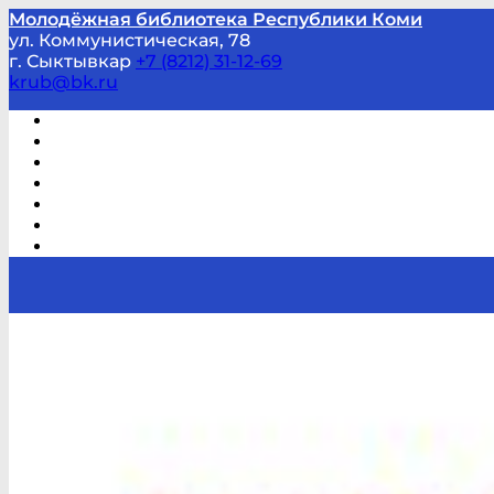
Молодёжная библиотека Республики Коми
ул. Коммунистическая, 78
г. Сыктывкар
+7 (8212) 31-12-69
krub@bk.ru
Виртуальная справка
В помощь студенту и школьнику
Виртуальные выставки
Мероприятия по заявкам
Часто задаваемые вопросы
Обратная связь
Отзывы