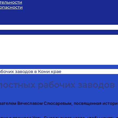
тельности
опасности
бочих заводов в Коми крае
постных рабочих заводов 
вателем Вячеславом Слюсаревым, посвященная истории
вие в прошлое Усть-Сысольского уезда, чтобы узнать 