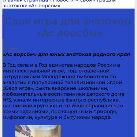
знатоков: «Ас ворсӧм»
Своя игра для знатоков:
«Ас ворсӧм»
Печать
«Ас ворсӧм» для юных знатоков родного края
В Год села и в Год единства народов России в
интеллектуальной игре, подготовленной
сотрудниками Молодёжной библиотеки по
аналогии с популярной телевизионной игрой
«Своя игра», сыктывкарские школьники,
любознательные воспитанники детского дома
№3, узнали интересные факты о республике,
расширили кругозор и отлично справились со
всеми заданиями, посвященными природе,
мифологии, культуре и быту коми народа.