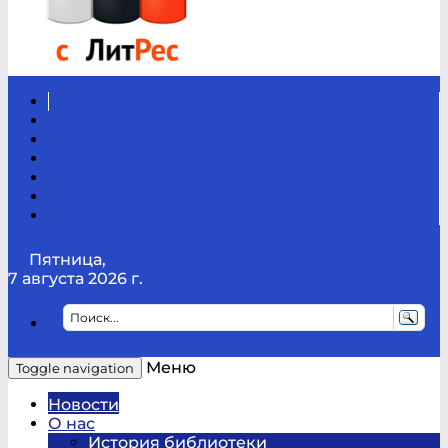
Вконтакте
Канал
Youtube
ТикТок
RSS
Telegram
Карта
сайта
Канал
RUTUBE
Пятница,
7 августа 2026 г.
Меню
Toggle navigation
Новости
О нас
История библиотеки