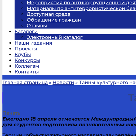
Мероприятия по антикоррупционной дея
Материалы по антитеррористической без
Доступная среда
Обращение граждан
Отзывы
Каталоги
Электронный каталог
Наши издания
Проекты
Клубы
Конкурсы
Коллегам
Контакты
Главная страница
»
Новости
»
Тайны культурного н
Т
Печать
Ежегодно 18 апреля отмечается Международный
для студентов подготовили познавательный кве
Термин «объект культурного наследия» закреплён 