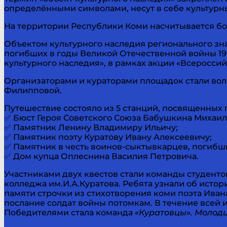
определёнными символами, несут в себе культурн
На территории Республики Коми насчитывается бо
Объектом культурного наследия регионального зна
погибших в годы Великой Отечественной войны 194
культурного наследия», в рамках акции «Всероссий
Организаторами и кураторами площадок стали вол
Филипповой.
Путешествие состояло из 5 станций, посвященных 
✅ Бюст Героя Советского Союза Бабушкина Михаил
✅ Памятник Ленину Владимиру Ильичу;
✅ Памятник поэту Куратову Ивану Алексеевичу;
✅ Памятник в честь воинов-сыктывкарцев, погибш
✅ Дом купца Оплеснина Василия Петровича.
Участниками двух квестов стали команды студент
колледжа им.И.А.Куратова. Ребята узнали об истор
памяти строчки из стихотворения коми поэта Ива
послание солдат войны потомкам. В течение всей 
Победителями стала команда
«Куратовцы». Молод