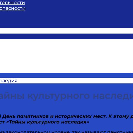
тельности
опасности
аследия
айны культурного наслед
 День памятников и исторических мест. К этому
ст «Тайны культурного наследия»
на законодательном уровне, так называют памятник