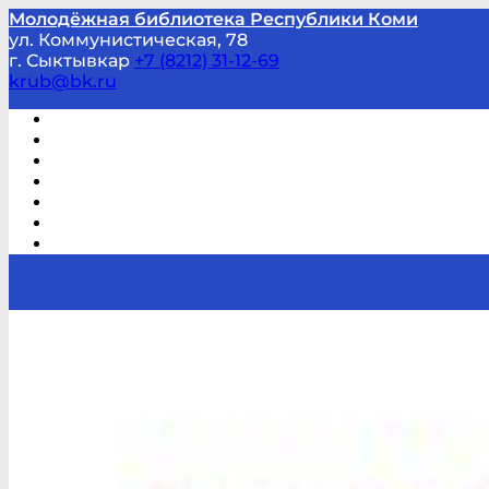
Молодёжная библиотека Республики Коми
ул. Коммунистическая, 78
г. Сыктывкар
+7 (8212) 31-12-69
krub@bk.ru
Виртуальная справка
В помощь студенту и школьнику
Виртуальные выставки
Мероприятия по заявкам
Часто задаваемые вопросы
Обратная связь
Отзывы