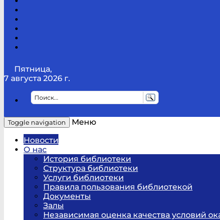
Канал
Youtube
ТикТок
RSS
Telegram
Карта
сайта
Канал
RUTUBE
Пятница,
7 августа 2026 г.
Меню
Toggle navigation
Новости
О нас
История библиотеки
Структура библиотеки
Услуги библиотеки
Правила пользования библиотекой
Документы
Залы
Независимая оценка качества условий ок