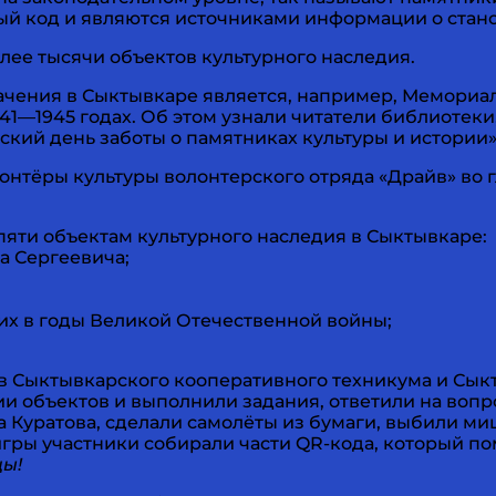
ый код и являются источниками информации о стано
лее тысячи объектов культурного наследия.
чения в Сыктывкаре является, например, Мемориал 
1—1945 годах. Об этом узнали читатели библиотеки
ский день заботы о памятниках культуры и истории»
онтёры культуры волонтерского отряда «Драйв» во 
пяти объектам культурного наследия в Сыктывкаре:
а Сергеевича;
их в годы Великой Отечественной войны;
ов Сыктывкарского кооперативного техникума и Сык
ии объектов и выполнили задания, ответили на воп
на Куратова, сделали самолёты из бумаги, выбили 
игры участники собирали части QR-кода, который п
цы!