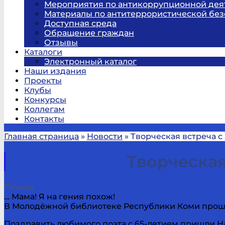
Мероприятия по антикоррупционной дея
Материалы по антитеррористической без
Доступная среда
Обращение граждан
Отзывы
Каталоги
Электронный каталог
Наши издания
Проекты
Клубы
Конкурсы
Коллегам
Контакты
Главная страница
»
Новости
»
Творческая встреча 
Творческая
Печать
… Мама! Я на гения похож!
В Молодёжной библиотеке Республики Коми прошл
Поздравить любимого поэта с 65-летием пришли 