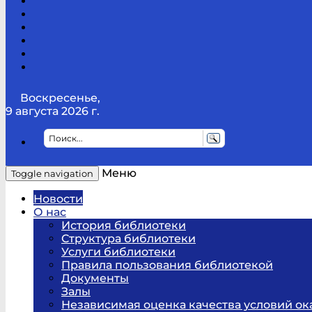
Канал
Youtube
ТикТок
RSS
Telegram
Карта
сайта
Канал
RUTUBE
Воскресенье,
9 августа 2026 г.
Меню
Toggle navigation
Новости
О нас
История библиотеки
Структура библиотеки
Услуги библиотеки
Правила пользования библиотекой
Документы
Залы
Независимая оценка качества условий ок