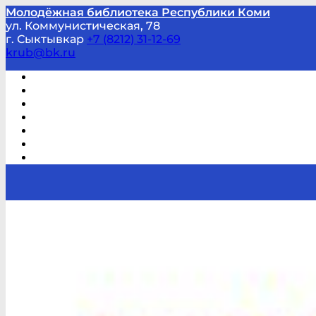
Молодёжная библиотека Республики Коми
ул. Коммунистическая, 78
г. Сыктывкар
+7 (8212) 31-12-69
krub@bk.ru
Виртуальная справка
В помощь студенту и школьнику
Виртуальные выставки
Мероприятия по заявкам
Часто задаваемые вопросы
Обратная связь
Отзывы