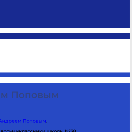
еем Поповым
Андреем Поповым
.
, восьмиклассники школы №38,