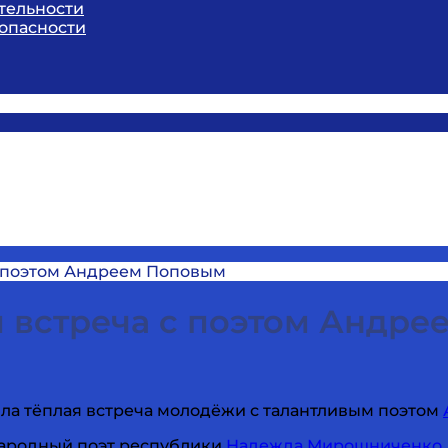
тельности
опасности
с поэтом Андреем Поповым
 встреча с поэтом Андр
а тёплая встреча молодёжи с талантливым поэтом
Народный поэт республики
Надежда Мирошниченко