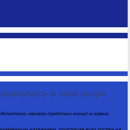
жаловать в мой мир»
блиотеки, немало приятных минут и новых
ноимённым названием, пригласив всех гостей на