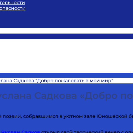
тельности
опасности
лана Садкова "Добро пожаловать в мой мир"
услана Садкова «Добро по
 поэзии, собравшимся в уютном зале Юношеской би
и
Руслан Садков
открыл свой творческий вечер с од