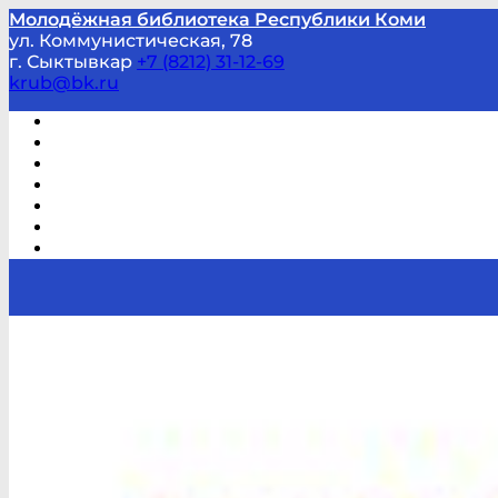
Молодёжная библиотека Республики Коми
ул. Коммунистическая, 78
г. Сыктывкар
+7 (8212) 31-12-69
krub@bk.ru
Виртуальная справка
В помощь студенту и школьнику
Виртуальные выставки
Мероприятия по заявкам
Часто задаваемые вопросы
Обратная связь
Отзывы