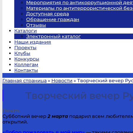
Мероприятия по антикоррупционной дея
Материалы по антитеррористической без
Доступная среда
Обращение граждан
Отзывы
Каталоги
Электронный каталог
Наши издания
Проекты
Клубы
Конкурсы
Коллегам
Контакты
Главная страница
»
Новости
»
Творческий вечер Рус
Творческий вечер Р
Печать
Субботний вечер
2 марта
подарил всем любителям
открытий.
«Добро пожаловать в мой мир»
— такими словам