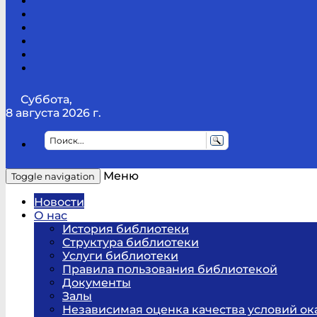
Канал
Youtube
ТикТок
RSS
Telegram
Карта
сайта
Канал
RUTUBE
Суббота,
8 августа 2026 г.
Меню
Toggle navigation
Новости
О нас
История библиотеки
Структура библиотеки
Услуги библиотеки
Правила пользования библиотекой
Документы
Залы
Независимая оценка качества условий ок