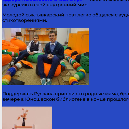
экскурсию в свой внутренний мир.
Молодой сыктывкарский поэт легко общался с ауд
стихотворениями.
Поддержать Руслана пришли его родные мама, брат
вечере в Юношеской библиотеке в конце прошлого 