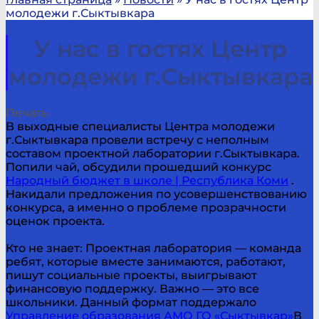
молодежи г.Сыктывкара
У нас в гостях Центр
молодежи г.Сыктывкара
Печать
В выходные специалисты Центра молодежи
г.Сыктывкара провели встречу с неполным
составом проектной лаборатории г.Сыктывкара.
Попили чай, обсудили прошедший конкурс
Народный бюджет в школе | Республика Коми
.
Накидали предложения по усовершенствованию
конкурса, а именно о проблеме прозрачности
оценок проекта.
Кто не знает: Проектная лаборатория — команда
ребят, которые вместе занимаются, работают,
пишут социальные проекты, выигрывают
финансовую поддержку. Важно — это все
школьники. Данный формат поддержало
Управление образования АМО ГО «Сыктывкар»
В