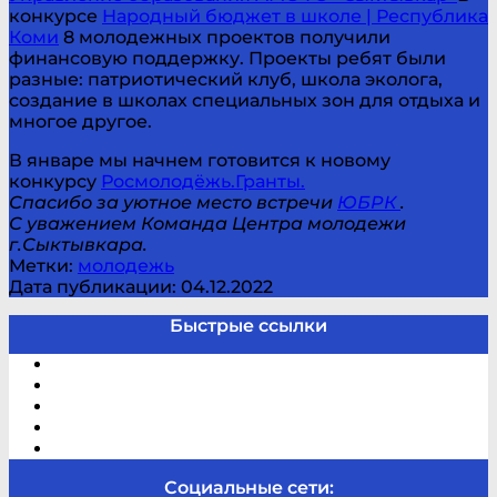
конкурсе
Народный бюджет в школе | Республика
Коми
8 молодежных проектов получили
финансовую поддержку. Проекты ребят были
разные: патриотический клуб, школа эколога,
создание в школах специальных зон для отдыха и
многое другое.
В январе мы начнем готовится к новому
конкурсу
Росмолодёжь.Гранты.
Спасибо за уютное место встречи
ЮБРК
.
С уважением Команда Центра молодежи
г.Сыктывкара.
Метки:
молодежь
Дата публикации: 04.12.2022
Быстрые ссылки
Электронный каталог
В помощь студенту и школьнику
Виртуальная справка
Отзывы
Контакты
Социальные сети: