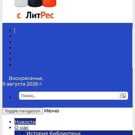
Вконтакте
Канал
Youtube
ТикТок
RSS
Telegram
Карта
сайта
Канал
RUTUBE
Воскресенье,
9 августа 2026 г.
Меню
Toggle navigation
Новости
О нас
История библиотеки