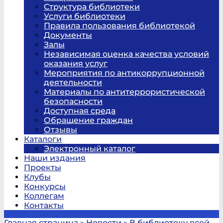
Структура библиотеки
Услуги библиотеки
Правила пользования библиотекой
Документы
Залы
Независимая оценка качества условий
оказания услуг
Мероприятия по антикоррупционной
деятельности
Материалы по антитеррористической
безопасности
Доступная среда
Обращение граждан
Отзывы
Каталоги
Электронный каталог
Наши издания
Проекты
Клубы
Конкурсы
Коллегам
Контакты
Главная страница
»
Новости
»
В библиотеку всей