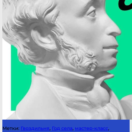
Метки:
Гвоздильня
,
Год села
,
мастер-класс
,