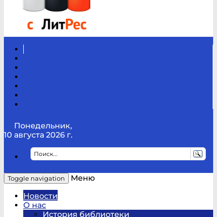
Вконтакте
Канал
Youtube
ТикТок
RSS
Telegram
Карта
сайта
Канал
RUTUBE
Понедельник,
10 августа 2026 г.
Меню
Toggle navigation
Новости
О нас
История библиотеки