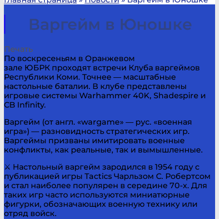
Варгейм в Юношке
Печать
По воскресеньям в Оранжевом
зале ЮБРК проходят встречи Клуба варгеймов
Республики Коми. Точнее — масштабные
настольные баталии. В клубе представлены
игровые системы Warhammer 40K, Shadespire и
CB Infinity.
Варгейм (от англ. «wargame» — рус. «военная
игра») — разновидность стратегических игр.
Варгеймы призваны имитировать военные
конфликты, как реальные, так и вымышленные.
⚔ Настольный варгейм зародился в 1954 году с
публикацией игры Tactics Чарльзом С. Робертсом
и стал наиболее популярен в середине 70-х. Для
таких игр часто используются миниатюрные
фигурки, обозначающих военную технику или
отряд войск.