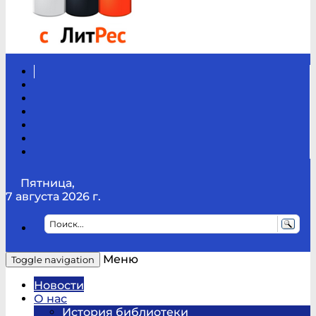
Вконтакте
Канал
Youtube
ТикТок
RSS
Telegram
Карта
сайта
Канал
RUTUBE
Пятница,
7 августа 2026 г.
Меню
Toggle navigation
Новости
О нас
История библиотеки