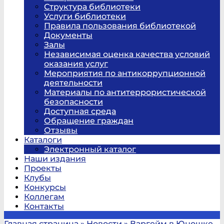
Структура библиотеки
Услуги библиотеки
Правила пользования библиотекой
Документы
Залы
Независимая оценка качества условий
оказания услуг
Мероприятия по антикоррупционной
деятельности
Материалы по антитеррористической
безопасности
Доступная среда
Обращение граждан
Отзывы
Каталоги
Электронный каталог
Наши издания
Проекты
Клубы
Конкурсы
Коллегам
Контакты
Главная страница
»
Новости
»
Варгейм в Юношке