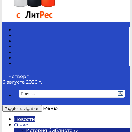
Вконтакте
Канал
Youtube
ТикТок
RSS
Telegram
Карта
сайта
Канал
RUTUBE
Четверг,
6 августа 2026 г.
Меню
Toggle navigation
Новости
О нас
История библиотеки