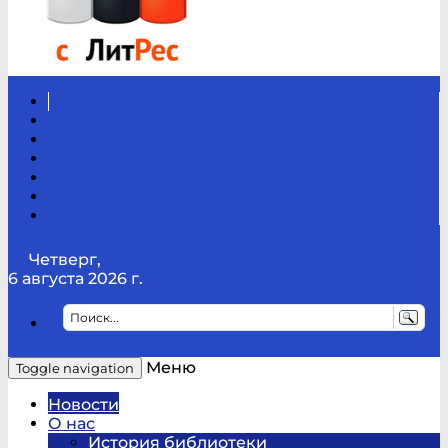
Вконтакте
Канал
Youtube
ТикТок
RSS
Telegram
Карта
сайта
Канал
RUTUBE
Четверг,
6 августа 2026 г.
Меню
Toggle navigation
Новости
О нас
История библиотеки