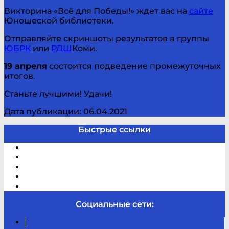
Викторина «Всё для Победы!» ждет вас на
сайте
Юношеской библиотеки.
Отправляйте скриншоты результатов в группы
ЮБРК
или
РДШ
Коми.
19 апреля
состоится подведение промежуточных
итогов.
Станьте лучшими! Удачи!
Дата публикации: 06.04.2021
Быстрые ссылки
Электронный каталог
В помощь студенту и школьнику
Виртуальная справка
Отзывы
Контакты
Социальные сети:
Вконтакте