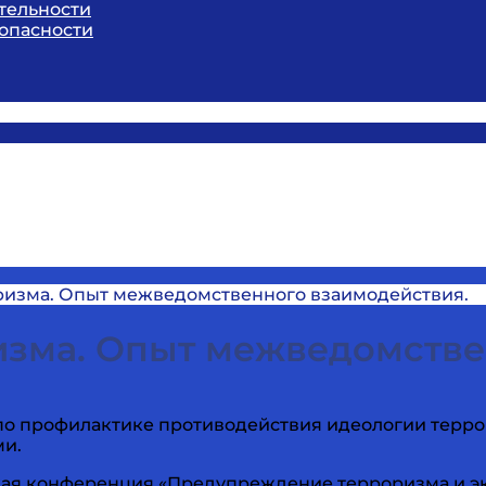
тельности
опасности
ризма. Опыт межведомственного взаимодействия.
изма. Опыт межведомстве
о профилактике противодействия идеологии терр
ми.
ская конференция «Предупреждение терроризма и э