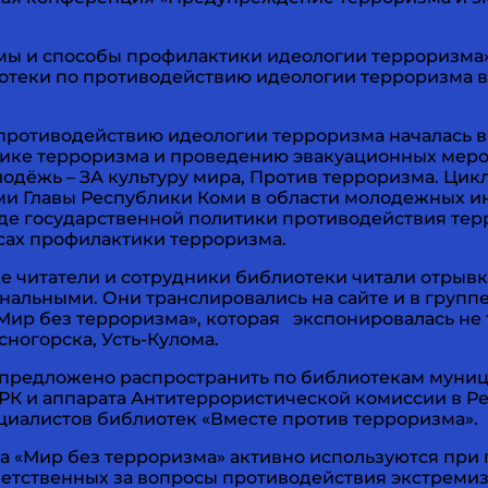
ормы и способы профилактики идеологии терроризм
отеки по противодействию идеологии терроризма в 
противодействию идеологии терроризма началась в 
тике терроризма и проведению эвакуационных меро
дёжь – ЗА культуру мира, Против терроризма. Цикл
и Главы Республики Коми в области молодежных ини
де государственной политики противодействия тер
ах профилактики терроризма.
е читатели и сотрудники библиотеки читали отрыв
нальными. Они транслировались на сайте и в груп
Мир без терроризма», которая экспонировалась не 
сногорска, Усть-Кулома.
редложено распространить по библиотекам муниц
а РК и аппарата Антитеррористической комиссии в
иалистов библиотек «Вместе против терроризма».
 «Мир без терроризма» активно используются при 
ветственных за вопросы противодействия экстремиз