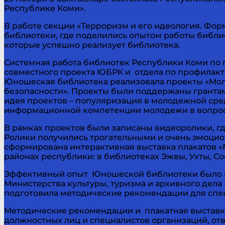
Республике Коми».
В работе секции «Терроризм и его идеология. Ф
библиотеки, где поделились опытом работы библи
которые успешно реализует библиотека.
Системная работа библиотек Республики Коми по 
совместного проекта ЮБРК и отдела по профилак
Юношеская библиотека реализовала проекты «Моло
безопасности». Проекты были поддержаны грантам
идея проектов – популяризация в молодежной сре
информационной компетенции молодежи в вопрос
В рамках проектов были записаны видеоролики, гд
Ролики получились трогательными и очень эмоцио
сформирована интерактивная выставка плакатов «
районах республики: в библиотеках Эжвы, Ухты, Со
Эффективный опыт Юношеской библиотеки было п
Министерства культуры, туризма и архивного дел
подготовила методические рекомендации для спец
Методические рекомендации и плакатная выставка
должностных лиц и специалистов организаций, от