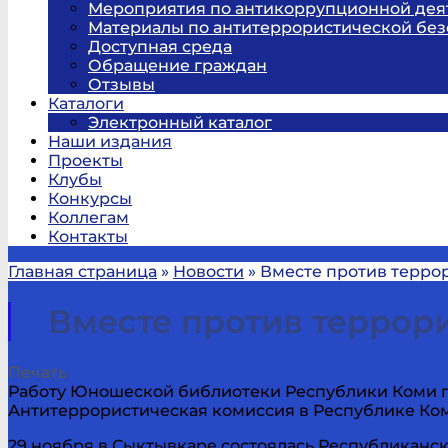
Мероприятия по антикоррупционной дея
Материалы по антитеррористической без
Доступная среда
Обращение граждан
Отзывы
Каталоги
Электронный каталог
Наши издания
Проекты
Клубы
Конкурсы
Коллегам
Контакты
Главная страница
»
Новости
»
Вместе против терро
Вместе против террор
Печать
Работу Юношеской библиотеки Республики Коми п
Антитеррористическая комиссия в Республике Ко
29 ноября в Сыктывкаре состоялась Республикан