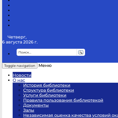
Канал
Youtube
ТикТок
RSS
Telegram
Карта
сайта
Канал
RUTUBE
Четверг,
6 августа 2026 г.
Меню
Toggle navigation
Новости
О нас
История библиотеки
Структура библиотеки
Услуги библиотеки
Правила пользования библиотекой
Документы
Залы
Независимая оценка качества условий ок