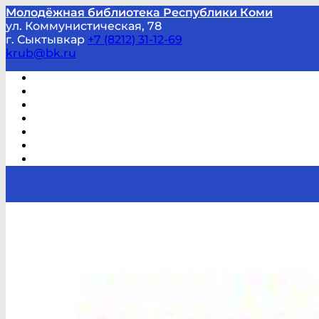
Молодёжная библиотека Республики Коми
ул. Коммунистическая, 78
г. Сыктывкар
+7 (8212) 31-12-69
krub@bk.ru
Виртуальная справка
В помощь студенту и школьнику
Виртуальные выставки
Мероприятия по заявкам
Часто задаваемые вопросы
Обратная связь
Отзывы