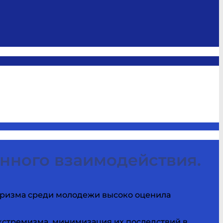
нного взаимодействия.
оризма среди молодежи высоко оценила
кстремизма, минимизация их последствий в