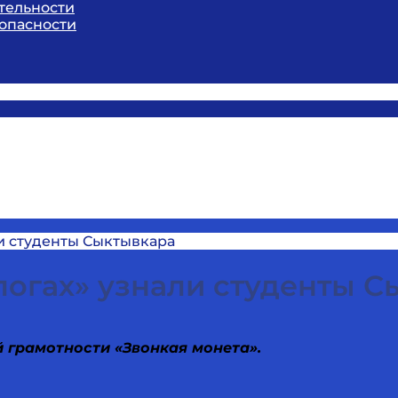
тельности
опасности
ли студенты Сыктывкара
логах» узнали студенты 
 грамотности «Звонкая монета».