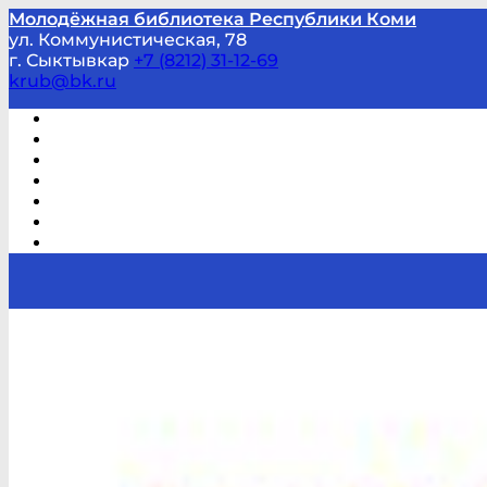
Молодёжная библиотека Республики Коми
ул. Коммунистическая, 78
г. Сыктывкар
+7 (8212) 31-12-69
krub@bk.ru
Виртуальная справка
В помощь студенту и школьнику
Виртуальные выставки
Мероприятия по заявкам
Часто задаваемые вопросы
Обратная связь
Отзывы