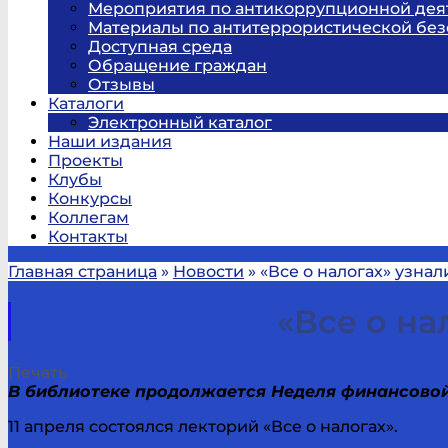
Мероприятия по антикоррупционной дея
Материалы по антитеррористической без
Доступная среда
Обращение граждан
Отзывы
Каталоги
Электронный каталог
Наши издания
Проекты
Клубы
Конкурсы
Коллегам
Контакты
Главная страница
»
Новости
»
«Все о налогах» узна
«Все о на
Печать
В библиотеке продолжается Неделя финансовой
11 апреля состоялся лекторий «Все о налогах».