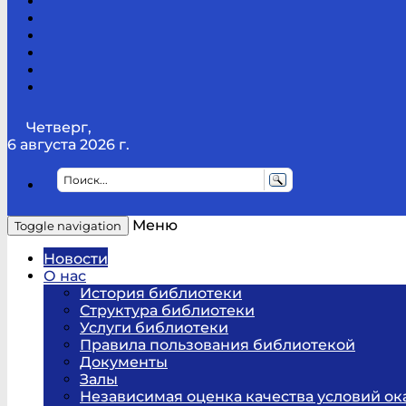
Канал
Youtube
ТикТок
RSS
Telegram
Карта
сайта
Канал
RUTUBE
Четверг,
6 августа 2026 г.
Меню
Toggle navigation
Новости
О нас
История библиотеки
Структура библиотеки
Услуги библиотеки
Правила пользования библиотекой
Документы
Залы
Независимая оценка качества условий ок