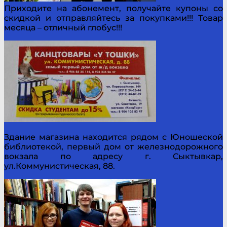
Приходите на абонемент, получайте купоны со
скидкой и отправляйтесь за покупками!!! Товар
месяца – отличный глобус!!!
Здание магазина находится рядом с Юношеской
библиотекой, первый дом от железнодорожного
вокзала по адресу г. Сыктывкар,
ул.Коммунистическая, 88.