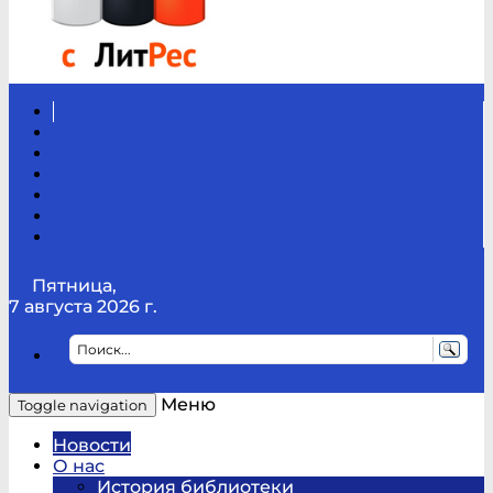
Вконтакте
Канал
Youtube
ТикТок
RSS
Telegram
Карта
сайта
Канал
RUTUBE
Пятница,
7 августа 2026 г.
Меню
Toggle navigation
Новости
О нас
История библиотеки