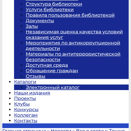
Структура библиотеки
Услуги библиотеки
Правила пользования библиотекой
Документы
Залы
Независимая оценка качества условий
оказания услуг
Мероприятия по антикоррупционной
деятельности
Материалы по антитеррористической
безопасности
Доступная среда
Обращение граждан
Отзывы
Каталоги
Электронный каталог
Наши издания
Проекты
Клубы
Конкурсы
Коллегам
Контакты
Главная страница
»
Новости
»
Все в гости к Тошке