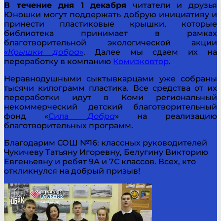
В течение дня 1 декабря
читатели и друзья
Юношки могут поддержать добрую инициативу и
принести пластиковые крышки, которые
библиотека принимает в рамках
благотворительной экологической акции
«
Крышки
добра
»
. Далее мы сдаем их на
переработку в компанию
Комиэковтор
.
Неравнодушными сыктывкарцами уже собраны
тысячи килограмм пластика. Все средства от их
переработки идут в Коми региональный
некоммерческий детский благотворительный
фонд «
Сила
Добра
» на реализацию
благотворительных программ.
Благодарим СОШ №16: классных руководителей
Чукичеву Татьяну Игоревну, Белугину Викторию
Евгеньевну и ребят 9А и 7С классов. Всех, кто
откликнулся на добрый призыв!