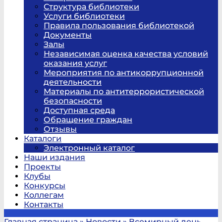
Структура библиотеки
Услуги библиотеки
Правила пользования библиотекой
Документы
Залы
Независимая оценка качества условий
оказания услуг
Мероприятия по антикоррупционной
деятельности
Материалы по антитеррористической
безопасности
Доступная среда
Обращение граждан
Отзывы
Каталоги
Электронный каталог
Наши издания
Проекты
Клубы
Конкурсы
Коллегам
Контакты
Главная страница
»
Новости
»
Всемирный день