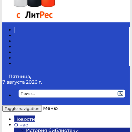
Вконтакте
Канал
Youtube
ТикТок
RSS
Telegram
Карта
сайта
Канал
RUTUBE
Пятница,
7 августа 2026 г.
Меню
Toggle navigation
Новости
О нас
История библиотеки