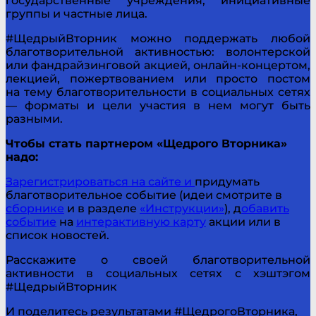
государственные учреждения, инициативные
группы и частные лица.
#ЩедрыйВторник можно поддержать любой
благотворительной активностью: волонтерской
или фандрайзинговой акцией, онлайн-концертом,
лекцией, пожертвованием или просто постом
на тему благотворительности в социальных сетях
— форматы и цели участия в нем могут быть
разными.
Чтобы стать партнером «Щедрого Вторника»
надо:
Зарегистрироваться на сайте и
придумать
благотворительное событие (идеи смотрите в
сборнике
и в разделе
«Инструкции»
), д
обавить
событие
на
интерактивную карту
акции или в
список новостей.
Расскажите о своей благотворительной
активности в социальных сетях с хэштэгом
#ЩедрыйВторник
И поделитесь результатами #ЩедрогоВторника,