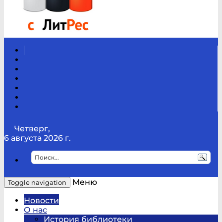
Вконтакте
Канал
Youtube
ТикТок
RSS
Telegram
Карта
сайта
Канал
RUTUBE
Четверг,
6 августа 2026 г.
Меню
Toggle navigation
Новости
О нас
История библиотеки