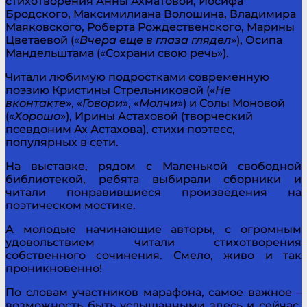
стихотворения Анны Ахматовой, Иосифа
Бродского, Максимилиана Волошина, Владимира
Маяковского, Роберта Рождественского, Марины
Цветаевой («
Вчера еще в глаза глядел
»), Осипа
Мандельштама («Сохрани свою речь»).
Читали любимую подростками современную
поэзию Кристины Стрельниковой («
Не
вконтакте
», «
Говори
», «
Молчи
») и Солы Моновой
(«
Хорошо
»), Ирины Астаховой (творческий
псевдоним Ах Астахова), стихи поэтесс,
популярных в сети.
На выставке, рядом с Маленькой свободной
библиотекой, ребята выбирали сборники и
читали понравившиеся произведения на
поэтическом мостике.
А молодые начинающие авторы, с огромным
удовольствием читали стихотворения
собственного сочинения. Смело, живо и так
проникновенно!
По словам участников марафона, самое важное –
возможность быть услышанными здесь и сейчас,