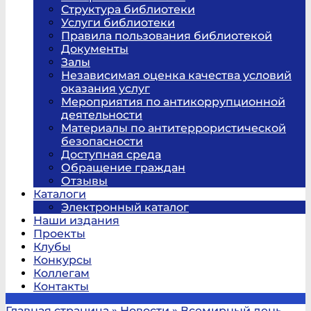
Структура библиотеки
Услуги библиотеки
Правила пользования библиотекой
Документы
Залы
Независимая оценка качества условий
оказания услуг
Мероприятия по антикоррупционной
деятельности
Материалы по антитеррористической
безопасности
Доступная среда
Обращение граждан
Отзывы
Каталоги
Электронный каталог
Наши издания
Проекты
Клубы
Конкурсы
Коллегам
Контакты
Главная страница
»
Новости
»
Всемирный день