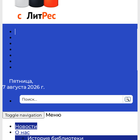
Вконтакте
Канал
Youtube
ТикТок
RSS
Telegram
Карта
сайта
Канал
RUTUBE
Пятница,
7 августа 2026 г.
Меню
Toggle navigation
Новости
О нас
История библиотеки