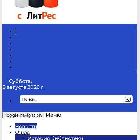
Вконтакте
Канал
Youtube
ТикТок
RSS
Telegram
Карта
сайта
Канал
RUTUBE
Суббота,
8 августа 2026 г.
Меню
Toggle navigation
Новости
О нас
История библиотеки