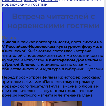
норвежскими гостями
Встреча читателей с
норвежскими гостями
Печать
7 июля
в рамках договоренности, достигнутой на
V Российско-Норвежском культурном форуме
, в
Юношеской библиотеке состоялась встреча
читателей с норвежскими гостями советником по
культуре и искусству
Кристофером Долменом
и
с
Гретой Элвнес
, специалистом по связям с
общественностью и культуре в губернии Нурланн.
Перед просмотром фильма Кристофер рассказал
зрителям о фильме «Пан», снятому по роману
норвежского писателя Гнута Гамсуна, о любви и
психологически — запутанном приключении
дочери местного магната и лейтенанта Глана.