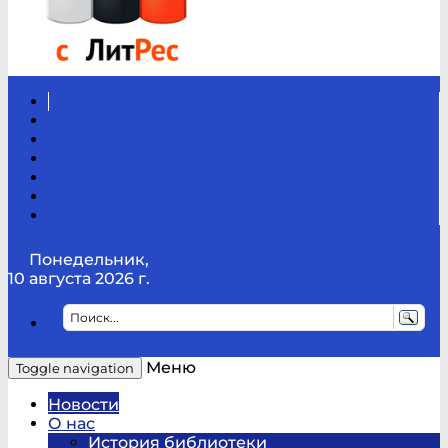
Вконтакте
Канал
Youtube
ТикТок
RSS
Telegram
Карта
сайта
Канал
RUTUBE
Понедельник,
10 августа 2026 г.
Меню
Toggle navigation
Новости
О нас
История библиотеки