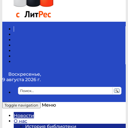
Вконтакте
Канал
Youtube
ТикТок
RSS
Telegram
Карта
сайта
Канал
RUTUBE
Воскресенье,
9 августа 2026 г.
Меню
Toggle navigation
Новости
О нас
История библиотеки