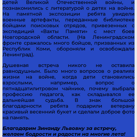
детей Великой Отечественной войны, и
познакомились с литературой о детях на войне.
На памятной экспозиции ребята увидели
военные артефакты, переданные библиотеке
бойцами поисковых отрядов, привезенных с
экспедиций «Вахты Памяти» с мест боев
Новгородской области. (На Ленинградском
фронте сражалось много бойцов, призванных из
Республик Коми, обороняли и освобождали
Ленинград).
Душевная встреча никого не оставила
равнодушным. Было много вопросов о реалиях
жизни на войне, когда дети становились
взрослыми, например, вопрос о
пятнадцатилитровом чайнике, почему выбрала
профессию педагога, как складывался ее
дальнейшая судьба. В знак большой
благодарности ребята подарили ветерану
красивый весенний букет и сделали доброе фото
на память.
Благодарим Зинаиду Львовну за встречу,
желаем бодрости и радости на многие лета!