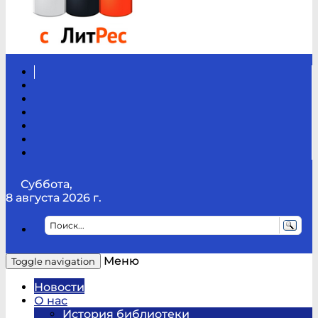
Вконтакте
Канал
Youtube
ТикТок
RSS
Telegram
Карта
сайта
Канал
RUTUBE
Суббота,
8 августа 2026 г.
Меню
Toggle navigation
Новости
О нас
История библиотеки