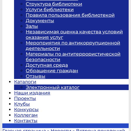
Структура библиотеки
Услуги библиотеки
Правила пользования библиотекой
Документы
Залы
Независимая оценка качества условий
оказания услуг
Мероприятия по антикоррупционной
деятельности
Материалы по антитеррористической
безопасности
Доступная среда
Обращение граждан
Отзывы
Каталоги
Электронный каталог
Наши издания
Проекты
Клубы
Конкурсы
Коллегам
Контакты
Главная страница
»
Новости
»
Встреча поколений