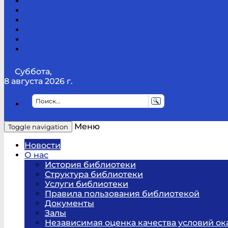
Канал
Youtube
ТикТок
RSS
Telegram
Карта
сайта
Канал
RUTUBE
Суббота,
8 августа 2026 г.
Меню
Toggle navigation
Новости
О нас
История библиотеки
Структура библиотеки
Услуги библиотеки
Правила пользования библиотекой
Документы
Залы
Независимая оценка качества условий ок