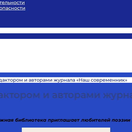
тельности
опасности
едактором и авторами журнала «Наш современник»
дактором и авторами жур
жная библиотека приглашает любителей поэзии 