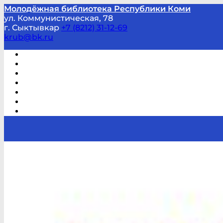
Молодёжная библиотека Республики Коми
ул. Коммунистическая, 78
г. Сыктывкар
+7 (8212) 31-12-69
krub@bk.ru
Виртуальная справка
В помощь студенту и школьнику
Виртуальные выставки
Мероприятия по заявкам
Часто задаваемые вопросы
Обратная связь
Отзывы