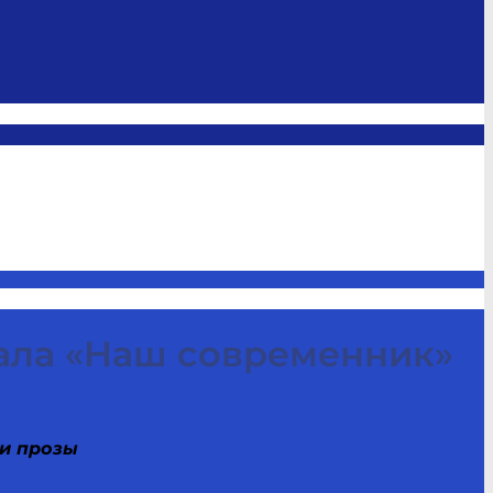
нала «Наш современник»
и прозы